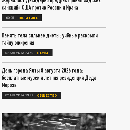
Журналист Десидерио предрёк провал «адских
санкций» США против России и Ирана
00:05
ПОЛИТИКА
Память тела сильнее диеты: учёные раскрыли
тайну ожирения
07 АВГУСТА 23:50
НАУКА
День города Ялты 8 августа 2026 года:
бесплатные музеи и летняя резиденция Деда
Мороза
07 АВГУСТА 23:41
ОБЩЕСТВО