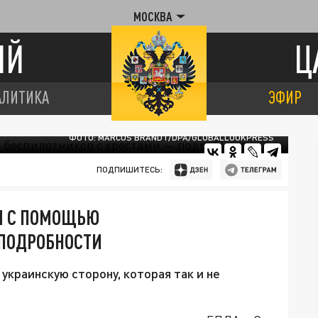
МОСКВА
ИЙ
Ц
АЛИТИКА
ЭФИР
ФОТО: MARCUS BRANDT/DPA/GLOBALLOOKPRESS
ПОДПИШИТЕСЬ:
М С ПОМОЩЬЮ
 ПОДРОБНОСТИ
краинскую сторону, которая так и не