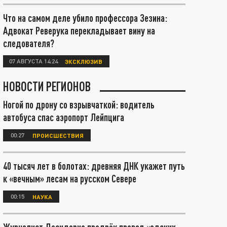
Что на самом деле убило профессора Зезина:
Адвокат Реверука перекладывает вину на
следователя?
07 АВГУСТА 14:24
ЭКСКЛЮЗИВ
НОВОСТИ РЕГИОНОВ
Ногой по дрону со взрывчаткой: водитель
автобуса спас аэропорт Лейпцига
00:27
ПРОИСШЕСТВИЯ
40 тысяч лет в болотах: древняя ДНК укажет путь
к «вечным» лесам на русском Севере
00:15
НАУКА