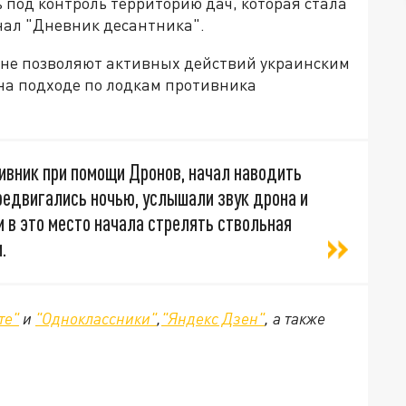
 под контроль территорию дач, которая стала
нал "Дневник десантника".
и не позволяют активных действий украинским
 на подходе по лодкам противника
ивник при помощи Дронов, начал наводить
редвигались ночью, услышали звук дрона и
и в это место начала стрелять ствольная
.
те"
и
"Одноклассники"
,
"Яндекс Дзен"
, а также