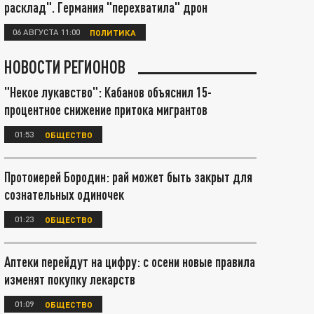
расклад". Германия "перехватила" дрон
06 АВГУСТА 11:00
ПОЛИТИКА
НОВОСТИ РЕГИОНОВ
"Некое лукавство": Кабанов объяснил 15-
процентное снижение притока мигрантов
01:53
ОБЩЕСТВО
Протоиерей Бородин: рай может быть закрыт для
сознательных одиночек
01:23
ОБЩЕСТВО
Аптеки перейдут на цифру: с осени новые правила
изменят покупку лекарств
01:09
ОБЩЕСТВО