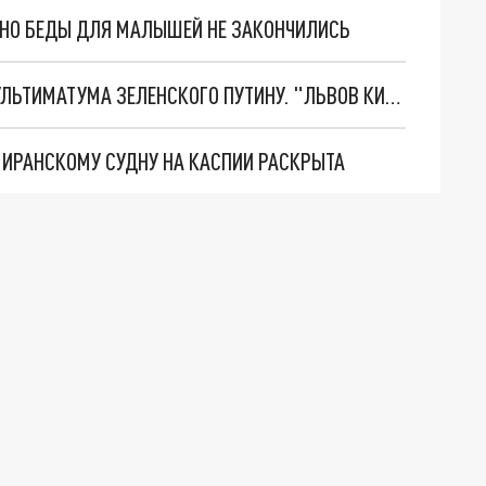
. НО БЕДЫ ДЛЯ МАЛЫШЕЙ НЕ ЗАКОНЧИЛИСЬ
НОВОЕ МАСШТАБНЕЙШЕЕ НАСТУПЛЕНИЕ. ТРИ УЛЬТИМАТУМА ЗЕЛЕНСКОГО ПУТИНУ. "ЛЬВОВ КИМА" ПОСТАВЯТ НА ПВО? ГЛОБАЛЬНЫЙ ПРОРЫВ ПОД ЗАПОРОЖЬЕМ
О ИРАНСКОМУ СУДНУ НА КАСПИИ РАСКРЫТА