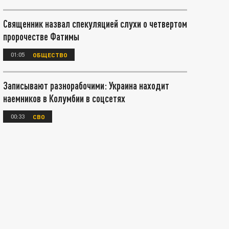
Священник назвал спекуляцией слухи о четвертом
пророчестве Фатимы
01:05
ОБЩЕСТВО
Записывают разнорабочими: Украина находит
наемников в Колумбии в соцсетях
00:33
СВО