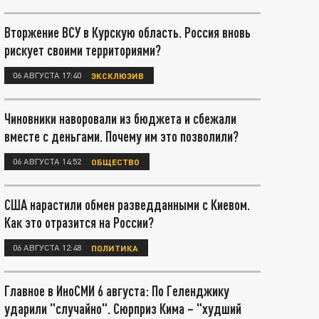
Вторжение ВСУ в Курскую область. Россия вновь
рискует своими территориями?
06 АВГУСТА 17:40
ЭКСКЛЮЗИВ
Чиновники наворовали из бюджета и сбежали
вместе с деньгами. Почему им это позволили?
06 АВГУСТА 14:52
ОБЩЕСТВО
США нарастили обмен разведданными с Киевом.
Как это отразится на России?
06 АВГУСТА 12:48
ПОЛИТИКА
Главное в ИноСМИ 6 августа: По Геленджику
ударили "случайно". Сюрприз Кима – "худший