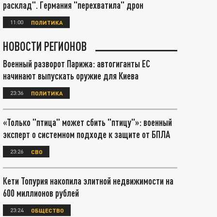
расклад". Германия "перехватила" дрон
11:00
ПОЛИТИКА
НОВОСТИ РЕГИОНОВ
Военный разворот Парижа: автогиганты ЕС
начинают выпускать оружие для Киева
23:36
ПОЛИТИКА
«Только "птица" может сбить "птицу"»: военный
эксперт о системном подходе к защите от БПЛА
23:26
СВО
Кети Топурия накопила элитной недвижимости на
600 миллионов рублей
23:24
ОБЩЕСТВО