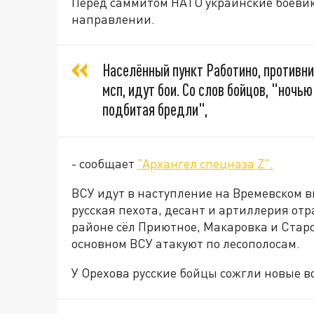
Перед саммитом НАТО украинские боеви
направлении.
Населённый пункт Работино, противни
мсп, идут бои. Со слов бойцов, "ночь
подбитая бредли",
- сообщает
"Архангел спецназа Z".
ВСУ идут в наступление на Времевском в
русская пехота, десант и артиллерия отр
районе сёл Приютное, Макаровка и Стар
основном ВСУ атакуют по лесополосам.
У Орехова русские бойцы сожгли новые в