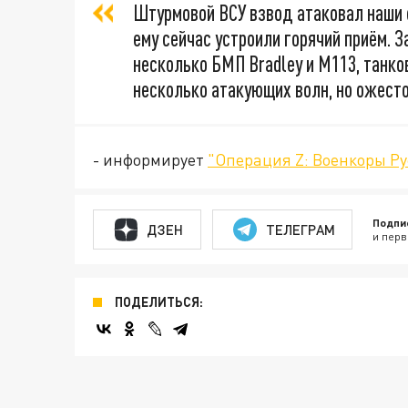
Штурмовой ВСУ взвод атаковал наши о
ему сейчас устроили горячий приём. 
несколько БМП Bradley и М113, танко
несколько атакующих волн, но ожест
- информирует
"Операция Z: Военкоры Ру
Подпи
ДЗЕН
ТЕЛЕГРАМ
и перв
ПОДЕЛИТЬСЯ: