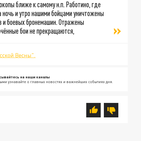
копы ближе к самому н.п. Работино, где
За ночь и утро нашими бойцами уничтожены
в и боевых бронемашин. Отражены
очённые бои не прекращаются,
сской Весны".
сывайтесь на наши каналы
ыми узнавайте о главных новостях и важнейших событиях дня.