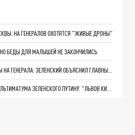
ОСКВЫ: НА ГЕНЕРАЛОВ ОХОТЯТСЯ "ЖИВЫЕ ДРОНЫ"
. НО БЕДЫ ДЛЯ МАЛЫШЕЙ НЕ ЗАКОНЧИЛИСЬ
"МЫ ВАС ЗАСТАВИМ": ЖУТКИЕ ДЕТАЛИ ОХОТЫ НА ГЕНЕРАЛА. ЗЕЛЕНСКИЙ ОБЪЯСНИЛ ГЛАВНЫЙ СМЫСЛ ТЕРАКТА В ЦЕНТРЕ МОСКВЫ
НОВОЕ МАСШТАБНЕЙШЕЕ НАСТУПЛЕНИЕ. ТРИ УЛЬТИМАТУМА ЗЕЛЕНСКОГО ПУТИНУ. "ЛЬВОВ КИМА" ПОСТАВЯТ НА ПВО? ГЛОБАЛЬНЫЙ ПРОРЫВ ПОД ЗАПОРОЖЬЕМ