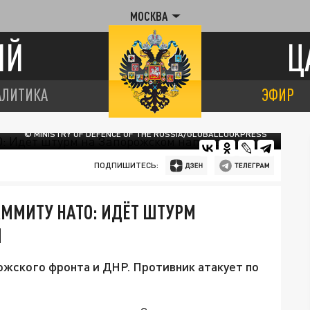
МОСКВА
ИЙ
Ц
АЛИТИКА
ЭФИР
© MINISTRY OF DEFENCE OF THE RUSSIA/GLOBALLOOKPRESS
ПОДПИШИТЕСЬ:
АММИТУ НАТО: ИДЁТ ШТУРМ
И
ожского фронта и ДНР. Противник атакует по