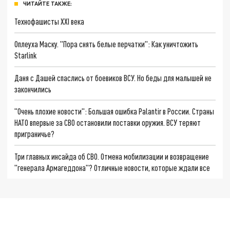
ЧИТАЙТЕ ТАКЖЕ:
Технофашисты XXI века
Оплеуха Маску. "Пора снять белые перчатки": Как уничтожить
Starlink
Даня с Дашей спаслись от боевиков ВСУ. Но беды для малышей не
закончились
"Очень плохие новости": Большая ошибка Palantir в России. Страны
НАТО впервые за СВО остановили поставки оружия. ВСУ теряют
приграничье?
Три главных инсайда об СВО. Отмена мобилизации и возвращение
"генерала Армагеддона"? Отличные новости, которые ждали все