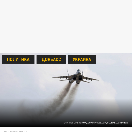
ПОЛИТИКА
ДОНБАСС
УКРАИНА
© NINA LIASHONOK/ZUMAPRESS.COM/GLOBALLOOKPRESS
06 ИЮЛЯ 09:24