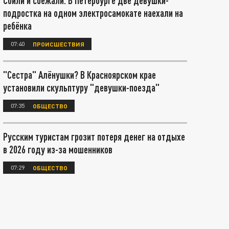
Сбили и сбежали. В Петербурге две девушки-
подростка на одном электросамокате наехали на
ребёнка
07:40
ПРОИСШЕСТВИЯ
"Сестра" Алёнушки? В Красноярском крае
установили скульптуру "девушки-поезда"
07:35
ОБЩЕСТВО
Русским туристам грозит потеря денег на отдыхе
в 2026 году из-за мошенников
07:29
ОБЩЕСТВО