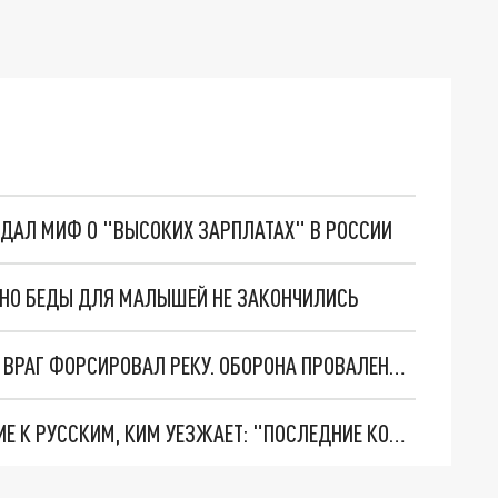
ОЗДАЛ МИФ О "ВЫСОКИХ ЗАРПЛАТАХ" В РОССИИ
. НО БЕДЫ ДЛЯ МАЛЫШЕЙ НЕ ЗАКОНЧИЛИСЬ
НОВОСТИ СИЛЬНО ХУЖЕ, ЧЕМ ДОКЛАДЫВАЛИ. ВРАГ ФОРСИРОВАЛ РЕКУ. ОБОРОНА ПРОВАЛЕНА. КТО ПО ГЛУПОСТИ СПАЛИЛ ПОЗИЦИИ ВС РОССИИ НА ВАЖНЕЙШЕМ ФРОНТЕ?
РАЗГРОМ WILDBERRIES И ЦИНИЧНОЕ ОБРАЩЕНИЕ К РУССКИМ, КИМ УЕЗЖАЕТ: "ПОСЛЕДНИЕ КОПЕЙКИ" ЗАБЕРУТ БРИТАНЦЫ?