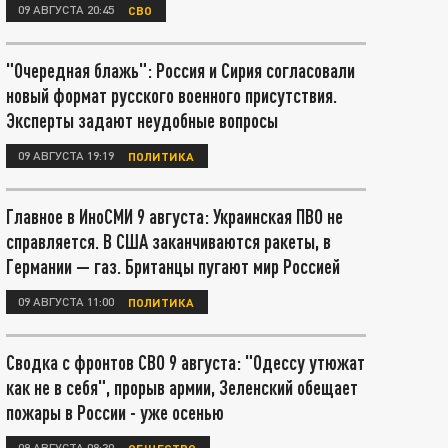
09 АВГУСТА 20:45
СВО
"Очередная блажь": Россия и Сирия согласовали
новый формат русского военного присутствия.
Эксперты задают неудобные вопросы
09 АВГУСТА 19:19
ПОЛИТИКА
Главное в ИноСМИ 9 августа: Украинская ПВО не
справляется. В США заканчиваются ракеты, в
Германии — газ. Британцы пугают мир Россией
09 АВГУСТА 11:00
ПОЛИТИКА
Сводка с фронтов СВО 9 августа: "Одессу утюжат
как не в себя", прорыв армии, Зеленский обещает
пожары в России - уже осенью
09 АВГУСТА 08:30
ОБЩЕСТВО