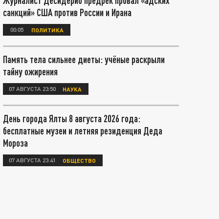
Журналист Десидерио предрёк провал «адских
санкций» США против России и Ирана
00:05
ПОЛИТИКА
Память тела сильнее диеты: учёные раскрыли
тайну ожирения
07 АВГУСТА 23:50
НАУКА
День города Ялты 8 августа 2026 года:
бесплатные музеи и летняя резиденция Деда
Мороза
07 АВГУСТА 23:41
ОБЩЕСТВО