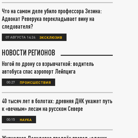
Что на самом деле убило профессора Зезина:
Адвокат Реверука перекладывает вину на
следователя?
07 АВГУСТА 14:24
ЭКСКЛЮЗИВ
НОВОСТИ РЕГИОНОВ
Ногой по дрону со взрывчаткой: водитель
автобуса спас аэропорт Лейпцига
00:27
ПРОИСШЕСТВИЯ
40 тысяч лет в болотах: древняя ДНК укажет путь
к «вечным» лесам на русском Севере
00:15
НАУКА