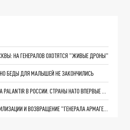
ОСКВЫ: НА ГЕНЕРАЛОВ ОХОТЯТСЯ "ЖИВЫЕ ДРОНЫ"
. НО БЕДЫ ДЛЯ МАЛЫШЕЙ НЕ ЗАКОНЧИЛИСЬ
"ОЧЕНЬ ПЛОХИЕ НОВОСТИ": БОЛЬШАЯ ОШИБКА PALANTIR В РОССИИ. СТРАНЫ НАТО ВПЕРВЫЕ ЗА СВО ОСТАНОВИЛИ ПОСТАВКИ ОРУЖИЯ. ВСУ ТЕРЯЮТ ПРИГРАНИЧЬЕ?
ТРИ ГЛАВНЫХ ИНСАЙДА ОБ СВО. ОТМЕНА МОБИЛИЗАЦИИ И ВОЗВРАЩЕНИЕ "ГЕНЕРАЛА АРМАГЕДДОНА"? ОТЛИЧНЫЕ НОВОСТИ, КОТОРЫЕ ЖДАЛИ ВСЕ