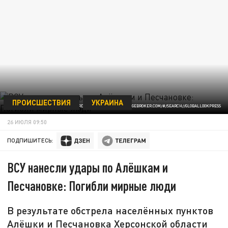
ПРОИСШЕСТВИЯ
УКРАИНА
© RICARDO DEMUREZ/ HTTP://IMAGEBROKER.COM/#/SEARCH//GLOBALLOOKPRESS
26 ИЮЛЯ 09:50
ПОДПИШИТЕСЬ:
ВСУ нанесли удары по Алёшкам и
Песчановке: Погибли мирные люди
В результате обстрела населённых пунктов
Алёшки и Песчановка Херсонской области