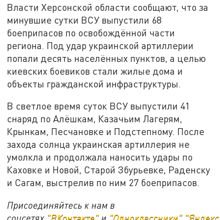
Власти Херсонской области сообщают, что за
минувшие сутки ВСУ выпустили 68
боеприпасов по освобождённой части
региона. Под удар украинской артиллерии
попали десять населённых пунктов, а целью
киевских боевиков стали жилые дома и
объекты гражданской инфраструктуры.
В светлое время суток ВСУ выпустили 41
снаряд по Алёшкам, Казачьим Лагерям,
Крынкам, Песчановке и Подстепному. После
захода солнца украинская артиллерия не
умолкла и продолжала наносить удары по
Каховке и Новой, Старой Збурьевке, Раденску
и Сагам, выстрелив по ним 27 боеприпасов.
Присоединяйтесь к нам в
соцсетях
"ВКонтакте"
и
"Одноклассники"
,
"Яндекс