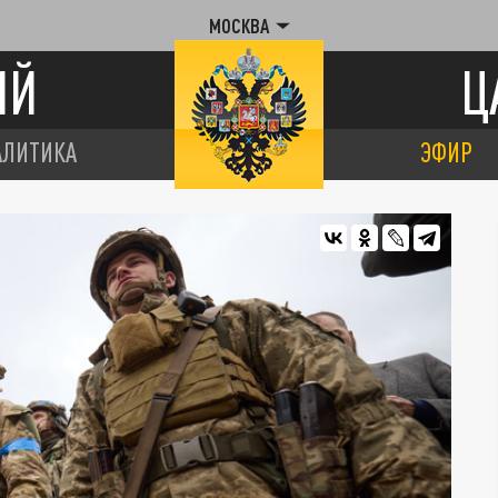
МОСКВА
ИЙ
Ц
АЛИТИКА
ЭФИР