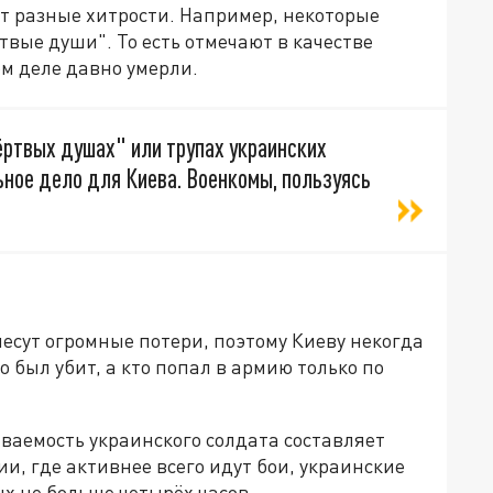
ут разные хитрости. Например, некоторые
вые души". То есть отмечают в качестве
м деле давно умерли.
ёртвых душах" или трупах украинских
ьное дело для Киева. Военкомы, пользуясь
несут огромные потери, поэтому Киеву некогда
о был убит, а кто попал в армию только по
ваемость украинского солдата составляет
и, где активнее всего идут бои, украинские
х не больше четырёх часов.