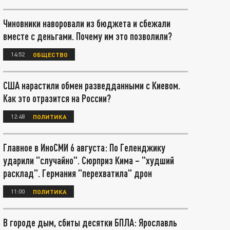
Чиновники наворовали из бюджета и сбежали
вместе с деньгами. Почему им это позволили?
14:52
ОБЩЕСТВО
США нарастили обмен разведданными с Киевом.
Как это отразится на России?
12:48
ПОЛИТИКА
Главное в ИноСМИ 6 августа: По Геленджику
ударили "случайно". Сюрприз Кима – "худший
расклад". Германия "перехватила" дрон
11:00
ПОЛИТИКА
В городе дым, сбиты десятки БПЛА: Ярославль