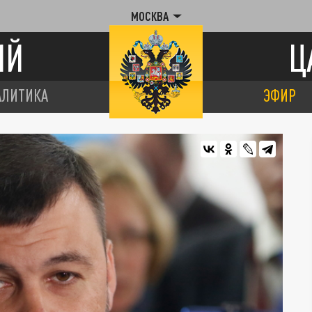
МОСКВА
ИЙ
Ц
АЛИТИКА
ЭФИР