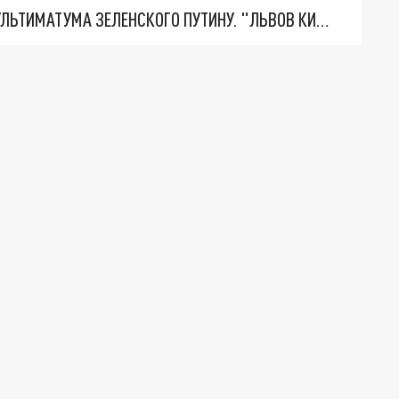
НОВОЕ МАСШТАБНЕЙШЕЕ НАСТУПЛЕНИЕ. ТРИ УЛЬТИМАТУМА ЗЕЛЕНСКОГО ПУТИНУ. "ЛЬВОВ КИМА" ПОСТАВЯТ НА ПВО? ГЛОБАЛЬНЫЙ ПРОРЫВ ПОД ЗАПОРОЖЬЕМ