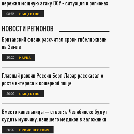
пережил мощную атаку ВСУ - ситуация в регионах
08:56
ОБЩЕСТВО
НОВОСТИ РЕГИОНОВ
Британский физик рассчитал сроки гибели жизни
на Земле
20:20
НАУКА
Главный раввин России Берл Лазар рассказал о
росте интереса к кошерной пище
20:05
ОБЩЕСТВО
Вместо капельницы — ствол: в Челябинске будут
судить мужчину, взявшего медиков в заложники
20:02
ПРОИСШЕСТВИЯ