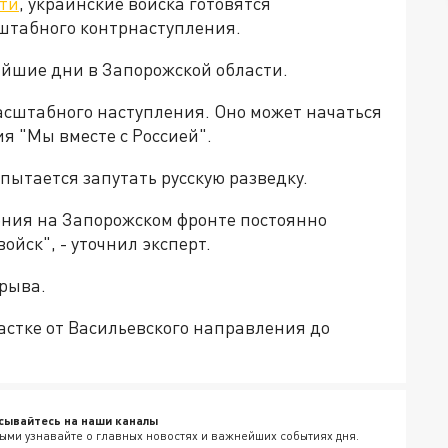
ти
, украинские войска готовятся
штабного контрнаступления.
айшие дни в Запорожской области.
масштабного наступления. Оно может начаться
ия "Мы вместе с Россией".
пытается запутать русскую разведку.
ения на Запорожском фронте постоянно
йск", - уточнил эксперт.
орыва.
частке от Васильевского направления до
сывайтесь на наши каналы
ыми узнавайте о главных новостях и важнейших событиях дня.