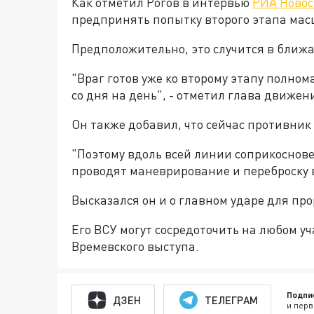
Как отметил Рогов в интервью
РИА Новос
предпринять попытку второго этапа мас
Предположительно, это случится в ближ
"Враг готов уже ко второму этапу полно
со дня на день", - отметил глава движен
Он также добавил, что сейчас противник 
"Поэтому вдоль всей линии соприкоснов
проводят маневрирование и переброску во
Высказался он и о главном ударе для пр
Его ВСУ могут сосредоточить на любом у
Времевского выступа.
Подпи
ДЗЕН
ТЕЛЕГРАМ
и перв