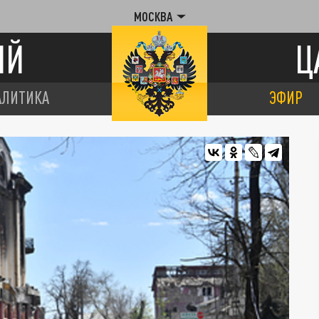
МОСКВА
ИЙ
Ц
АЛИТИКА
ЭФИР