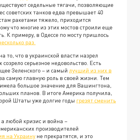
 существуют седельные тягачи, позволяющие
вес советских танков едва превышает 40
остам ракетами тяжело, приходится
ому что многие из этих мостов строили еще
ь. К примеру, в Одессе по мосту пришлось
есколько раз.
на то, что в украинской власти назрел
 созрело серьезное недовольство. Есть
щее Зеленского – и самый
лучший из них в
а самую главную роль в своей жизни. Тем
а имела большое значение для Вашингтона,
больших планов. В итоге Америка получила,
оторой Штаты уже долгие годы
грезят сменить
 а любой кризис и война –
американских производителей
ия на Украину
не прекратятся, и это