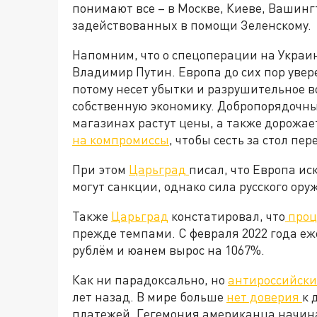
понимают все – в Москве, Киеве, Вашинг
задействованных в помощи Зеленскому.
Напомним, что о спецоперации на Украи
Владимир Путин. Европа до сих пор увер
потому несет убытки и разрушительное в
собственную экономику. Добропорядочны
магазинах растут цены, а также дорожае
на компромиссы
, чтобы сесть за стол пе
При этом
Царьград
писал, что Европа иск
могут санкции, однако сила русского ору
Также
Царьград
констатировал, что
проц
прежде темпами. С февраля 2022 года е
рублём и юанем вырос на 1067%.
Как ни парадоксально, но
антироссийски
лет назад. В мире больше
нет доверия
к 
платежей. Гегемония американца начинае