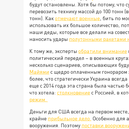
будут остановлены. Хотя бы потому, что
перевозить технику массой до 100 тонн (
тонн). Как
отмечают военные
, бить по м
использовать их большое количество, пот
наши деды, которые все делали на совест
наносить удары
полутонными ракетами н
К тому же, эксперты
обратили внимание
политический передел – в военных кругах
несколько сценариев, описывающих буду
Майями
с щедро оплаченным гонораром з
более, что стратегически Украина всегд
еще с 2014 года эта страна была частью 
что хотела:
столкновение
с Россией, в к
режим.
Деньги для США всегда на первом месте,
крайне
прибыльное дело.
Особенно для 
вооружения. Поэтому
поставки вооружен