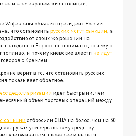
тоне и всех европейских столицах,
не 24 февраля объявил президент России
ена, что остановить
русских могут санкции
, а
оздействие от своих же решений на
е граждане в Европе не понимают, почему в
т топливо, и почему киевские власти
не идут
реговоров с Кремлем.
ренне верит в то, что остановить русских
жия показывает обратное.
есс дедолларизации
идёт быстрыми, чем
жемесячный объём торговых операций между
е санкции
отбросили США на более, чем на 50
доллару как универсальному средству
т улетучиваться, словно ее и не было.