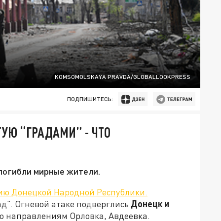
KOMSOMOLSKAYA PRAVDA/GLOBALLOOKPRESS
ПОДПИШИТЕСЬ:
ТУЮ “ГРАДАМИ” - ЧТО
погибли мирные жители.
ию Донецкой Народной Республики.
ад”. Огневой атаке подверглись
Донецк и
о направлениям Орловка, Авдеевка.