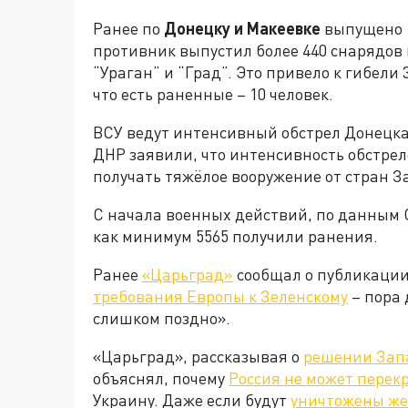
Ранее по
Донецку и Макеевке
выпущено 1
противник выпустил более 440 снарядов 
“Ураган” и “Град”. Это привело к гибели
что есть раненные – 10 человек.
ВСУ ведут интенсивный обстрел Донецка
ДНР заявили, что интенсивность обстрело
получать тяжёлое вооружение от стран З
С начала военных действий, по данным 
как минимум 5565 получили ранения.
Ранее
«Царьград»
сообщал о публикации 
требования Европы к Зеленскому
– пора 
слишком поздно».
«Царьград», рассказывая о
решении Зап
объяснял, почему
Россия не может перек
Украину. Даже если будут
уничтожены же