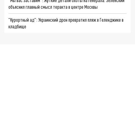
"Мы вас заставим": Жуткие детали охоты на генерала. Зеленский
объяснил главный смысл теракта в центре Москвы
"Курортный ад": Украинский дрон превратил пляж в Геленджике в
кладбище