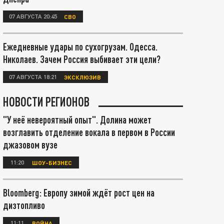
07 АВГУСТА 20:45
СВО
Ежедневные удары по сухогрузам. Одесса.
Николаев. Зачем Россия выбивает эти цели?
07 АВГУСТА 18:21
ЭКСКЛЮЗИВ
НОВОСТИ РЕГИОНОВ
"У неё невероятный опыт". Долина может
возглавить отделение вокала в первом в России
джазовом вузе
11:20
ШОУ-БИЗНЕС
Bloomberg: Европу зимой ждёт рост цен на
дизтопливо
11:11
ВОЙНА