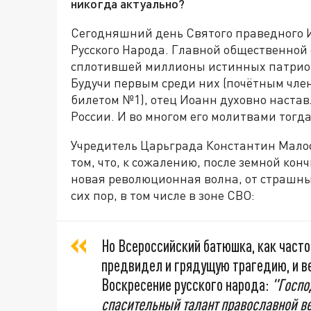
никогда актуально?
Сегодняшний день Святого праведного И
Русского Народа. Главной общественной
сплотившей миллионы истинных патриото
Будучи первым среди них (почётным член
билетом №1), отец Иоанн духовно настав
России. И во многом его молитвами тогд
Учредитель Царьграда Константин Мало
том, что, к сожалению, после земной ко
новая революционная волна, от страшны
сих пор, в том числе в зоне СВО:
Но Всероссийский батюшка, как част
предвидел и грядущую трагедию, и в
Воскресение русского народа:
"Госпо
спасительный талант православной ве