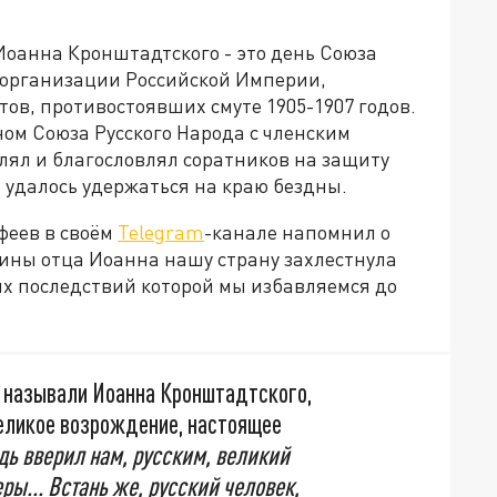
оанна Кронштадтского - это день Союза
 организации Российской Империи,
в, противостоявших смуте 1905-1907 годов.
ом Союза Русского Народа с членским
лял и благословлял соратников на защиту
а удалось удержаться на краю бездны.
феев в своём
Telegram
-канале напомнил о
нчины отца Иоанна нашу страну захлестнула
х последствий которой мы избавляемся до
о называли Иоанна Кронштадтского,
еликое возрождение, настоящее
дь вверил нам, русским, великий
ры... Встань же, русский человек,