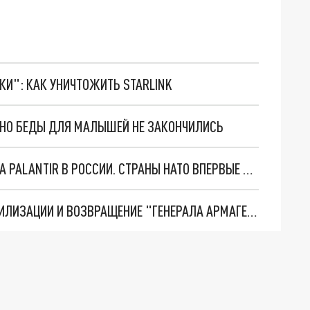
ТКИ": КАК УНИЧТОЖИТЬ STARLINK
. НО БЕДЫ ДЛЯ МАЛЫШЕЙ НЕ ЗАКОНЧИЛИСЬ
"ОЧЕНЬ ПЛОХИЕ НОВОСТИ": БОЛЬШАЯ ОШИБКА PALANTIR В РОССИИ. СТРАНЫ НАТО ВПЕРВЫЕ ЗА СВО ОСТАНОВИЛИ ПОСТАВКИ ОРУЖИЯ. ВСУ ТЕРЯЮТ ПРИГРАНИЧЬЕ?
ТРИ ГЛАВНЫХ ИНСАЙДА ОБ СВО. ОТМЕНА МОБИЛИЗАЦИИ И ВОЗВРАЩЕНИЕ "ГЕНЕРАЛА АРМАГЕДДОНА"? ОТЛИЧНЫЕ НОВОСТИ, КОТОРЫЕ ЖДАЛИ ВСЕ