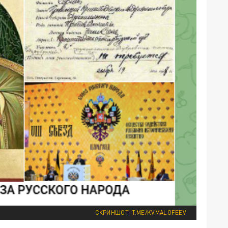
СКРИНШОТ: T.ME/KVMALOFEEV