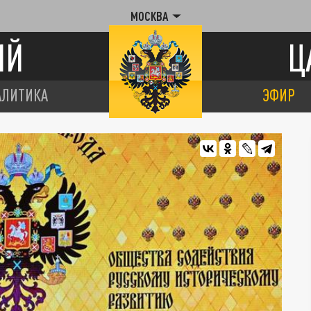
МОСКВА
ИЙ
Ц
АЛИТИКА
ЭФИР