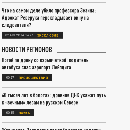
Что на самом деле убило профессора Зезина:
Адвокат Реверука перекладывает вину на
следователя?
07 АВГУСТА 14:24
ЭКСКЛЮЗИВ
НОВОСТИ РЕГИОНОВ
Ногой по дрону со взрывчаткой: водитель
автобуса спас аэропорт Лейпцига
00:27
ПРОИСШЕСТВИЯ
40 тысяч лет в болотах: древняя ДНК укажет путь
к «вечным» лесам на русском Севере
00:15
НАУКА