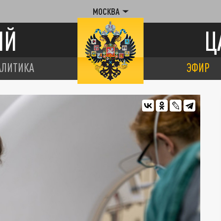
МОСКВА
ИЙ
Ц
АЛИТИКА
ЭФИР