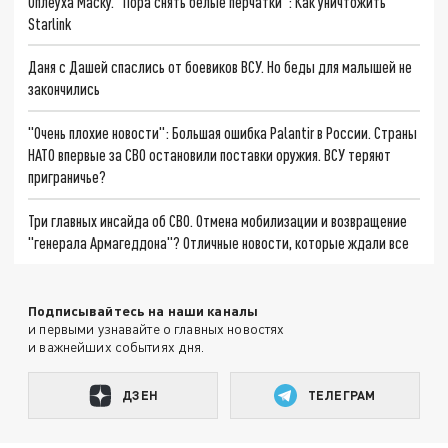
Оплеуха Маску. "Пора снять белые перчатки": Как уничтожить
Starlink
Даня с Дашей спаслись от боевиков ВСУ. Но беды для малышей не
закончились
"Очень плохие новости": Большая ошибка Palantir в России. Страны
НАТО впервые за СВО остановили поставки оружия. ВСУ теряют
приграничье?
Три главных инсайда об СВО. Отмена мобилизации и возвращение
"генерала Армагеддона"? Отличные новости, которые ждали все
Подписывайтесь на наши каналы
и первыми узнавайте о главных новостях
и важнейших событиях дня.
ДЗЕН
ТЕЛЕГРАМ