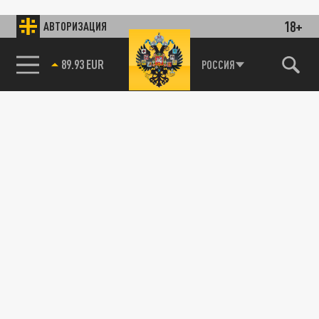
18+
АВТОРИЗАЦИЯ
89.93 EUR
РОССИЯ
115093, г. Москва, переулок Партийный,
д.1, к.57, стр.3, эт.1, пом.I, ком.45