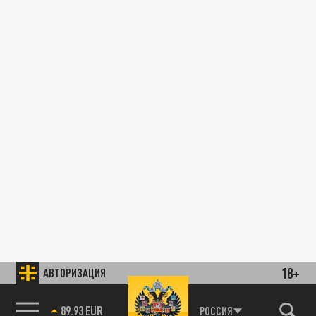
18+
АВТОРИЗАЦИЯ
89.93 EUR
РОССИЯ