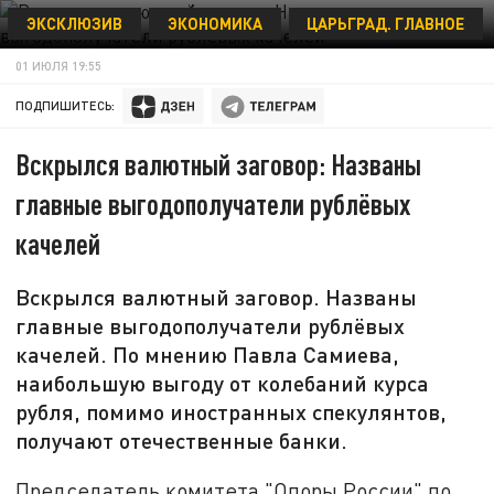
ЭКСКЛЮЗИВ
ЭКОНОМИКА
ЦАРЬГРАД. ГЛАВНОЕ
NIKOLAY GYNGAZOV/GLOBALLOOKPRESS
01 ИЮЛЯ 19:55
ПОДПИШИТЕСЬ:
Вскрылся валютный заговор: Названы
главные выгодополучатели рублёвых
качелей
Вскрылся валютный заговор. Названы
главные выгодополучатели рублёвых
качелей. По мнению Павла Самиева,
наибольшую выгоду от колебаний курса
рубля, помимо иностранных спекулянтов,
получают отечественные банки.
Председатель комитета "Опоры России" по