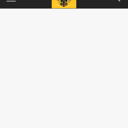
115093, г. Москва, переулок Партийный,
д.1, к.57, стр.3, эт.1, пом.I, ком.45
Тел.:
+7 (495) 374-77-73
info@tsargrad.tv
Адрес для пресс-релизов
press@tsargrad.tv
Средство массовой информации сетевое издание