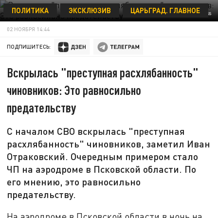
ПОЛИТИКА
ЭКСКЛЮЗИВ
ЦАРЬГРАД. ГЛАВНОЕ
MOD RUSSIA/GLOBALLOOKPRESS
02 НОЯБРЯ 14:44
ПОДПИШИТЕСЬ:
Вскрылась "преступная расхлябанность"
чиновников: Это равносильно
предательству
С началом СВО вскрылась "преступная
расхлябанность" чиновников, заметил Иван
Отраковский. Очередным примером стало
ЧП на аэродроме в Псковской области. По
его мнению, это равносильно
предательству.
На аэродроме в Псковской области в ночь на