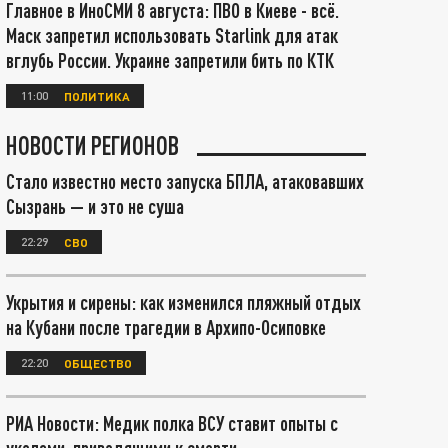
Главное в ИноСМИ 8 августа: ПВО в Киеве - всё.
Маск запретил использовать Starlink для атак
вглубь России. Украине запретили бить по КТК
11:00
ПОЛИТИКА
НОВОСТИ РЕГИОНОВ
Стало известно место запуска БПЛА, атаковавших
Сызрань — и это не суша
22:29
СВО
Укрытия и сирены: как изменился пляжный отдых
на Кубани после трагедии в Архипо-Осиповке
22:20
ОБЩЕСТВО
РИА Новости: Медик полка ВСУ ставит опыты с