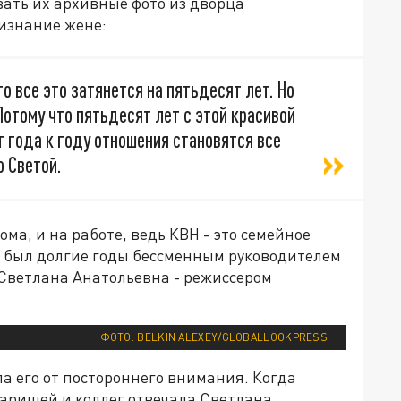
вать их архивные фото из дворца
ризнание жене:
о все это затянется на пятьдесят лет. Но
Потому что пятьдесят лет с этой красивой
от года к году отношения становятся все
о Светой.
ома, и на работе, ведь КВН - это семейное
 был долгие годы бессменным руководителем
 Светлана Анатольевна - режиссером
ФОТО: BELKIN ALEXEY/GLOBALLOOKPRESS
ла его от постороннего внимания. Когда
варищей и коллег отвечала Светлана