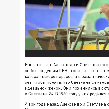
Известно, что Александр и Светлана поз
он был ведущим КВН, а она - ассистенто
которая вскоре переросла в романтичес
лет, чтобы понять, что Светлана Семено
идеальной женой. Они поженились в октяб
а Светлане 24. В 1980 году у них родилс
А три года назад Александр и Светлана 