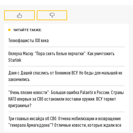
ЧИТАЙТЕ ТАКЖЕ:
Технофашисты XXI века
Оплеуха Маску. "Пора снять белые перчатки": Как уничтожить
Starlink
Даня с Дашей спаслись от боевиков ВСУ. Но беды для малышей не
закончились
"Очень плохие новости": Большая ошибка Palantir в России. Страны
НАТО впервые за СВО остановили поставки оружия. ВСУ теряют
приграничье?
Три главных инсайда об СВО. Отмена мобилизации и возвращение
"генерала Армагеддона"? Отличные новости, которые ждали все