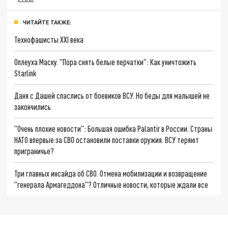
ЧИТАЙТЕ ТАКЖЕ:
Технофашисты XXI века
Оплеуха Маску. "Пора снять белые перчатки": Как уничтожить
Starlink
Даня с Дашей спаслись от боевиков ВСУ. Но беды для малышей не
закончились
"Очень плохие новости": Большая ошибка Palantir в России. Страны
НАТО впервые за СВО остановили поставки оружия. ВСУ теряют
приграничье?
Три главных инсайда об СВО. Отмена мобилизации и возвращение
"генерала Армагеддона"? Отличные новости, которые ждали все