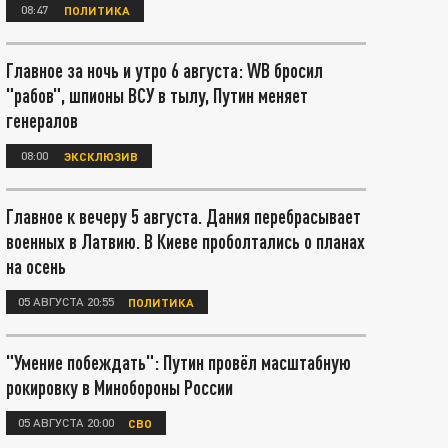
08:47
ПОЛИТИКА
Главное за ночь и утро 6 августа: WB бросил
"рабов", шпионы ВСУ в тылу, Путин меняет
генералов
08:00
ЭКСКЛЮЗИВ
Главное к вечеру 5 августа. Дания перебрасывает
военных в Латвию. В Киеве проболтались о планах
на осень
05 АВГУСТА 20:55
ПОЛИТИКА
"Умение побеждать": Путин провёл масштабную
рокировку в Минобороны России
05 АВГУСТА 20:00
СВО