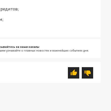
кредитов;
м;
сывайтесь на наши каналы
ыми узнавайте о главных новостях и важнейших событиях дня.