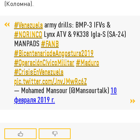
(Коломна).
#Venezuela
army drills: BMP-3 IFVs &
#NORINCO
Lynx ATV & 9K338 Igla-S (SA-24)
MANPADS
#FANB
#BicentenariodeAngostura2019
#OperaciónCívicoMilitar
#Maduro
#CrisisEnVenezuela
pic.twitter.com/JnvJMwRc6Z
— Mohamed Mansour (@Mansourtalk)
10
февраля 2019 г.