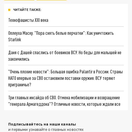
ЧИТАЙТЕ ТАКЖЕ:
Технофашисты XXI века
Оплеуха Маску. "Пора снять белые перчатки": Как уничтожить
Starlink
Даня с Дашей спаслись от боевиков ВСУ. Но беды для малышей не
закончились
"Очень плохие новости": Большая ошибка Palantir в России. Страны
НАТО впервые за СВО остановили поставки оружия. ВСУ теряют
приграничье?
Три главных инсайда об СВО. Отмена мобилизации и возвращение
"генерала Армагеддона"? Отличные новости, которые ждали все
Подписывайтесь на наши каналы
и первыми узнавайте о главных новостях