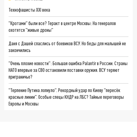
Технофашисты XXI века
"Кротами" были все? Теракт в центре Москвы: На генералов
охотятся "живые дроны"
Даня с Дашей спаслись от боевиков ВСУ. Но беды для малышей не
закончились
"Очень плохие новости": Большая ошибка Palantir в России. Страны
НАТО впервые за СВО остановили поставки оружия. ВСУ теряют
приграничье?
"Терпение Путина лопнуло". Рекордный удар по Киеву "пересёк
красные линии". Особые спецы КНДР на ЛБС? Тайные переговоры
Европы и Москвы