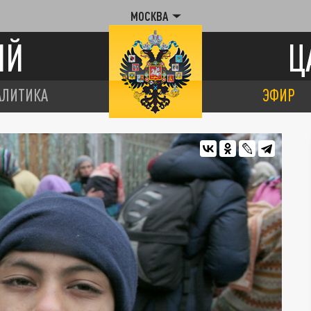
МОСКВА
ИЙ
Ц
АЛИТИКА
ЭФИР