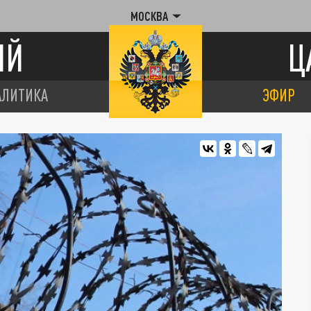
МОСКВА
ИЙ
Ц
АЛИТИКА
ЭФИР