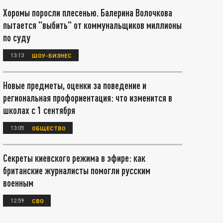
Хоромы поросли плесенью. Балерина Волочкова
пытается "выбить" от коммунальщиков миллионы
по суду
13:13
ШОУ-БИЗНЕС
Новые предметы, оценки за поведение и
региональная профориентация: что изменится в
школах с 1 сентября
13:05
ОБЩЕСТВО
Секреты киевского режима в эфире: как
британские журналисты помогли русским
военным
12:59
СВО