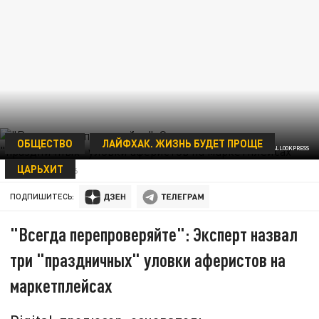
ОБЩЕСТВО
ЛАЙФХАК. ЖИЗНЬ БУДЕТ ПРОЩЕ
ФОТО: ANNETTE RIEDL/ZB/GLOBALLOOKPRESS
ЦАРЬХИТ
14 ФЕВРАЛЯ 12:36
ПОДПИШИТЕСЬ:
"Всегда перепроверяйте": Эксперт назвал
три "праздничных" уловки аферистов на
маркетплейсах