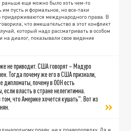
 раньше еще можно было хоть чем-то
 им пусть и формальное, но все-таки
то придерживаются международного права. В
я говорила, что вмешательство в этот конфликт
случай, который надо рассматривать в особом
шли на диалог, показывали свое видение
же не приводит. США говорят – Мадуро
ен. Тогда почему же его в США признали,
е дипломаты, почему в ООН есть
 если власть в стране нелегитимна.
 том, что Америке хочется кушать". Вот из
нян.
дународному праву, ни к правопорядку. Да и