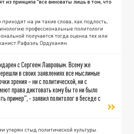
т из принципа "все виноваты лишь в том, что
приходят на ум такие слова, как подлость,
рминологию профессиональные политологи
ональной получается тогда оценка тех или
канист Рафаэль Ордуханян.
лидарен с Сергеем Лавровым. Всему же
перешли в своих заявлениях все мыслимые
очки зрения – ни с политической, ни с
меют права диктовать кому бы то ни было
ать пример", - заявил политолог в беседе с
и утерян стыд политической культуры.