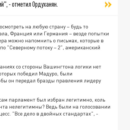
й", - отметил Ордуханян.
осмотреть на любую страну – будь то
эла, Франция или Германия – везде попытки
ера можно напомнить о письмах, которые в
о "Северному потоку – 2", американский
ываниях со стороны Вашингтона логики нет
которых победил Мадуро, были
обы он передал бразды правления лидеру
сам парламент был избран легитимно, коль
ента нелегитимны? Ведь были на голосовании
цесс. "Все дело в двойных стандартах", -