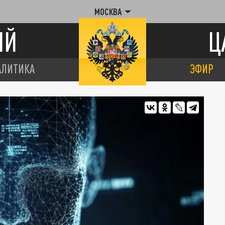
МОСКВА
ИЙ
Ц
АЛИТИКА
ЭФИР