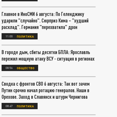
Главное в ИноСМИ 6 августа: По Геленджику
ударили "случайно". Сюрприз Кима – "худший
расклад". Германия "перехватила" дрон
11:00
ПОЛИТИКА
В городе дым, сбиты десятки БПЛА: Ярославль
пережил мощную атаку ВСУ - ситуация в регионах
08:56
ОБЩЕСТВО
Сводка с фронтов СВО 6 августа: Так вот зачем
Путин срочно начал ротацию генералов. Наши в
Орехове. Заход в Славянск и штурм Чернигова
08:47
ПОЛИТИКА