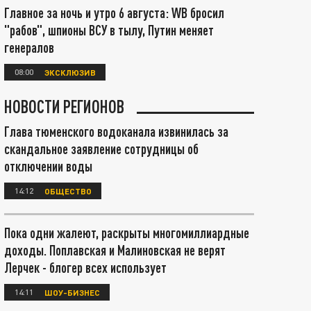
Главное за ночь и утро 6 августа: WB бросил
"рабов", шпионы ВСУ в тылу, Путин меняет
генералов
08:00
ЭКСКЛЮЗИВ
НОВОСТИ РЕГИОНОВ
Глава тюменского водоканала извинилась за
скандальное заявление сотрудницы об
отключении воды
14:12
ОБЩЕСТВО
Пока одни жалеют, раскрыты многомиллиардные
доходы. Поплавская и Малиновская не верят
Лерчек - блогер всех использует
14:11
ШОУ-БИЗНЕС