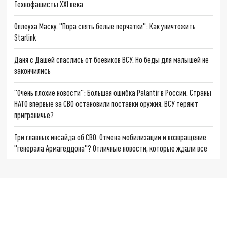
Технофашисты XXI века
Оплеуха Маску. "Пора снять белые перчатки": Как уничтожить
Starlink
Даня с Дашей спаслись от боевиков ВСУ. Но беды для малышей не
закончились
"Очень плохие новости": Большая ошибка Palantir в России. Страны
НАТО впервые за СВО остановили поставки оружия. ВСУ теряют
приграничье?
Три главных инсайда об СВО. Отмена мобилизации и возвращение
"генерала Армагеддона"? Отличные новости, которые ждали все