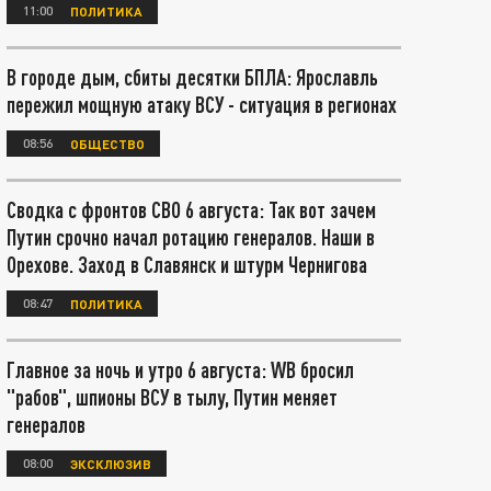
11:00
ПОЛИТИКА
В городе дым, сбиты десятки БПЛА: Ярославль
пережил мощную атаку ВСУ - ситуация в регионах
08:56
ОБЩЕСТВО
Сводка с фронтов СВО 6 августа: Так вот зачем
Путин срочно начал ротацию генералов. Наши в
Орехове. Заход в Славянск и штурм Чернигова
08:47
ПОЛИТИКА
Главное за ночь и утро 6 августа: WB бросил
"рабов", шпионы ВСУ в тылу, Путин меняет
генералов
08:00
ЭКСКЛЮЗИВ