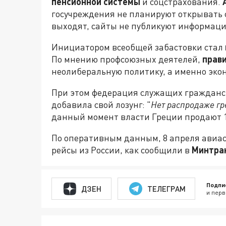
пенсионной системы
и соцстрахования.
госучреждения не планируют открывать 
выходят, сайты не публикуют информац
Инициатором всеобщей забастовки стал
По мнению профсоюзных деятелей,
прав
неолиберальную политику, а именно эко
При этом федерация служащих гражданск
добавила свой лозунг: "
Нет распродаже гр
данный момент власти Греции продают 1
По оперативным данным, 8 апреля авиас
рейсы из России, как сообщили в
Минтра
Подпи
ДЗЕН
ТЕЛЕГРАМ
и перв