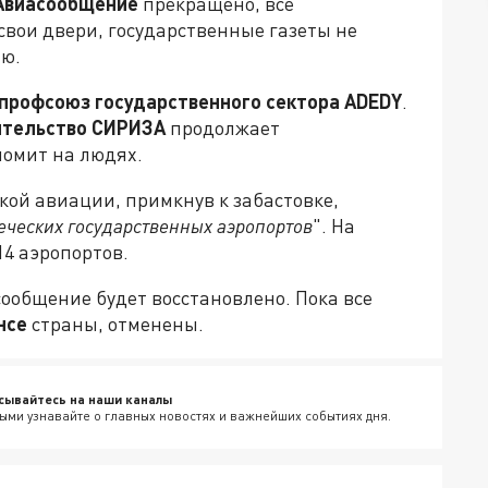
Авиасообщение
прекращено, все
свои двери, государственные газеты не
ию.
профсоюз государственного сектора ADEDY
.
ительство СИРИЗА
продолжает
номит на людях.
ой авиации, примкнув к забастовке,
еческих государственных аэропортов
". На
4 аэропортов.
ообщение будет восстановлено. Пока все
нсе
страны, отменены.
сывайтесь на наши каналы
ыми узнавайте о главных новостях и важнейших событиях дня.