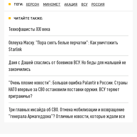
ТЕГИ:
ХЕРСОН
МИНОМЕТ
АКАЦИЯ
ВСУ
РОССИЯ
ЧИТАЙТЕ ТАКЖЕ:
Технофашисты XXI века
Оплеуха Маску. "Пора снять белые перчатки": Как уничтожить
Starlink
Даня с Дашей спаслись от боевиков ВСУ. Но беды для малышей не
закончились
"Очень плохие новости": Большая ошибка Palantir в России. Страны
НАТО впервые за СВО остановили поставки оружия. ВСУ теряют
приграничье?
Три главных инсайда об СВО. Отмена мобилизации и возвращение
"генерала Армагеддона"? Отличные новости, которые ждали все