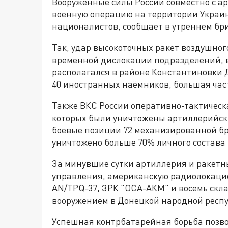
Вооружённые силы России совместно с 
военную операцию на территории Украи
националистов, сообщает в утреннем бр
Так, удар высокоточных ракет воздушно
временной дислокации подразделений, 
располагался в районе Константиновки 
40 иностранных наёмников, большая част
Также ВКС России оперативно-тактическ
которых были уничтожены артиллерийск
боевые позиции 72 механизированной бр
уничтожено больше 70% личного состава и
За минувшие сутки артиллерия и ракетн
управления, американскую радиолокаци
AN/TPQ-37, ЗРК "ОСА-АКМ" и восемь скл
вооружением в Донецкой народной респу
Успешная контрбатарейная борьба позв