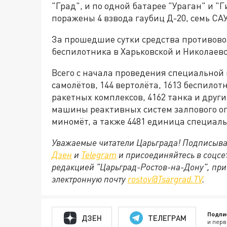
"Град", и по одной батарее "Ураган" и "
поражены 4 взвода гаубиц Д-20, семь САУ
За прошедшие сутки средства противово
беспилотника в Харьковской и Николаевс
Всего с начала проведения специальной
самолётов, 144 вертолёта, 1613 беспило
ракетных комплексов, 4162 танка и друг
машины реактивных систем залпового ог
миномёт, а также 4481 единица специал
Уважаемые читатели Царьграда! Подписыва
Дзен
и
Telegram
и присоединяйтесь в соцс
редакцией "Царьград-Ростов-на-Дону", при
электронную почту
rostov@Tsargrad.ТV
.
Подпи
ДЗЕН
ТЕЛЕГРАМ
и перв