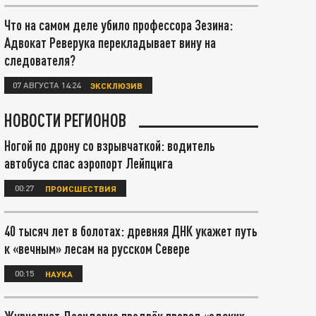
Что на самом деле убило профессора Зезина:
Адвокат Реверука перекладывает вину на
следователя?
07 АВГУСТА 14:24
ЭКСКЛЮЗИВ
НОВОСТИ РЕГИОНОВ
Ногой по дрону со взрывчаткой: водитель
автобуса спас аэропорт Лейпцига
00:27
ПРОИСШЕСТВИЯ
40 тысяч лет в болотах: древняя ДНК укажет путь
к «вечным» лесам на русском Севере
00:15
НАУКА