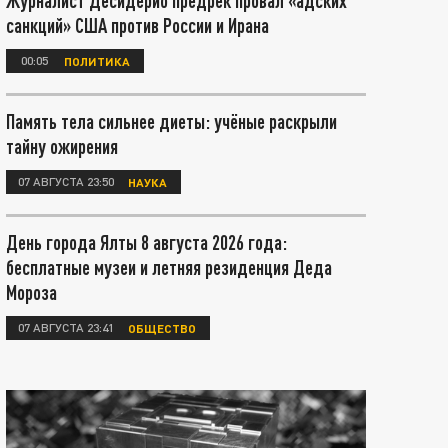
Журналист Десидерио предрёк провал «адских
санкций» США против России и Ирана
00:05
ПОЛИТИКА
Память тела сильнее диеты: учёные раскрыли
тайну ожирения
07 АВГУСТА 23:50
НАУКА
День города Ялты 8 августа 2026 года:
бесплатные музеи и летняя резиденция Деда
Мороза
07 АВГУСТА 23:41
ОБЩЕСТВО