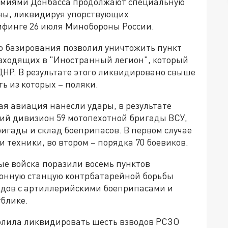
армиями Донбасса продолжают специальную
ны, ликвидируя упорствующих
ифинге 26 июля Минобороны России.
го базирования позволил уничтожить пункт
входящих в "Иностранный легион", который
ДНР. В результате этого ликвидировано свыше
ь из которых – поляки.
ая авиация нанесли удары, в результате
ий дивизион 59 мотопехотной бригады ВСУ,
игады и склад боеприпасов. В первом случае
 техники, во втором – порядка 70 боевиков.
ые войска поразили восемь пунктов
онную станцую контрбатарейной борьбы
адов с артиллерийскими боеприпасами и
блике.
олила ликвидировать шесть взводов РСЗО