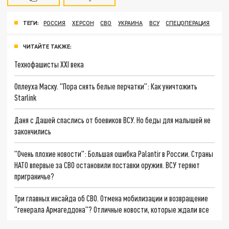
ТЕГИ:
РОССИЯ
ХЕРСОН
СВО
УКРАИНА
ВСУ
СПЕЦОПЕРАЦИЯ
ЧИТАЙТЕ ТАКЖЕ:
Технофашисты XXI века
Оплеуха Маску. "Пора снять белые перчатки": Как уничтожить
Starlink
Даня с Дашей спаслись от боевиков ВСУ. Но беды для малышей не
закончились
"Очень плохие новости": Большая ошибка Palantir в России. Страны
НАТО впервые за СВО остановили поставки оружия. ВСУ теряют
приграничье?
Три главных инсайда об СВО. Отмена мобилизации и возвращение
"генерала Армагеддона"? Отличные новости, которые ждали все