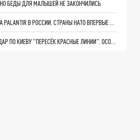
. НО БЕДЫ ДЛЯ МАЛЫШЕЙ НЕ ЗАКОНЧИЛИСЬ
"ОЧЕНЬ ПЛОХИЕ НОВОСТИ": БОЛЬШАЯ ОШИБКА PALANTIR В РОССИИ. СТРАНЫ НАТО ВПЕРВЫЕ ЗА СВО ОСТАНОВИЛИ ПОСТАВКИ ОРУЖИЯ. ВСУ ТЕРЯЮТ ПРИГРАНИЧЬЕ?
"ТЕРПЕНИЕ ПУТИНА ЛОПНУЛО". РЕКОРДНЫЙ УДАР ПО КИЕВУ "ПЕРЕСЁК КРАСНЫЕ ЛИНИИ". ОСОБЫЕ СПЕЦЫ КНДР НА ЛБС? ТАЙНЫЕ ПЕРЕГОВОРЫ ЕВРОПЫ И МОСКВЫ