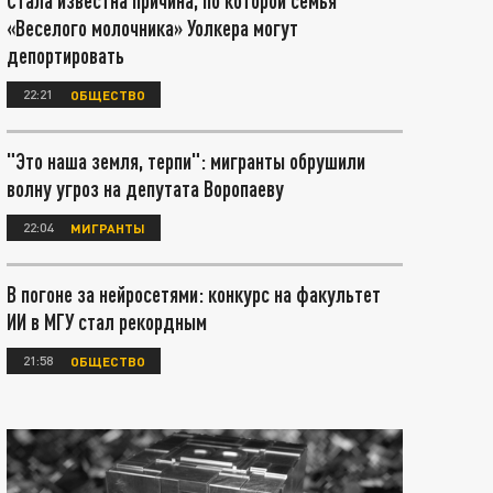
Стала известна причина, по которой семья
«Веселого молочника» Уолкера могут
депортировать
22:21
ОБЩЕСТВО
"Это наша земля, терпи": мигранты обрушили
волну угроз на депутата Воропаеву
22:04
МИГРАНТЫ
В погоне за нейросетями: конкурс на факультет
ИИ в МГУ стал рекордным
21:58
ОБЩЕСТВО