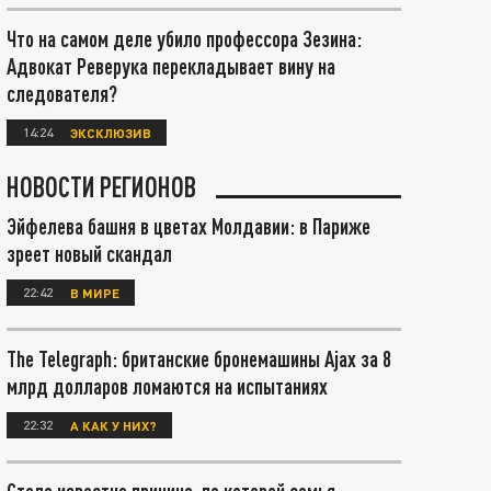
Что на самом деле убило профессора Зезина:
Адвокат Реверука перекладывает вину на
следователя?
14:24
ЭКСКЛЮЗИВ
НОВОСТИ РЕГИОНОВ
Эйфелева башня в цветах Молдавии: в Париже
зреет новый скандал
22:42
В МИРЕ
The Telegraph: британские бронемашины Ajax за 8
млрд долларов ломаются на испытаниях
22:32
А КАК У НИХ?