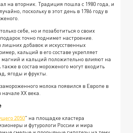
пал на вторник. Традиция пошла с 1980 года, и
учайно, поскольку в этот день в 1786 году в
женого.
олько себе, но и позаботиться о своих
 подарок точно поднимет настроение.
з лишних добавок и искусственных
ример, кальций в его составе укрепляет
 магний и кальций положительно влияют на
 также в состав мороженого могут входить
д, ягоды и фрукты.
 замороженного молока появился в Европе в
в начале XX века.
е
ущего 2050
" на площадке кластера
изионеры и футурологи России и мира
амые смелые и прорывные гипотезы на тему