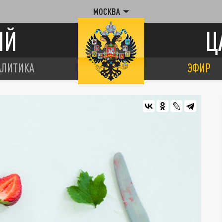
МОСКВА
ИЙ
Ц
АЛИТИКА
ЭФИР