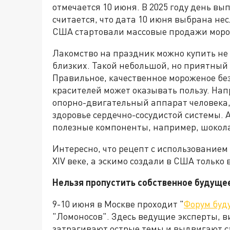
отмечается 10 июня. В 2025 году день вы
считается, что дата 10 июня выбрана несл
США стартовали массовые продажи моро
Лакомство на праздник можно купить не т
близких. Такой небольшой, но приятный
Правильное, качественное мороженое бе
красителей может оказывать пользу. Нап
опорно-двигательный аппарат человека,
здоровье сердечно-сосудистой системы. А
полезные компоненты, например, шокола
Интересно, что рецепт с использованием
XIV веке, а эскимо создали в США только 
Нельзя пропустить собственное будуще
9-10 июня в Москве проходит "
Форум буд
"Ломоносов". Здесь ведущие эксперты, в
затрагивают острые темы и выдвигают с