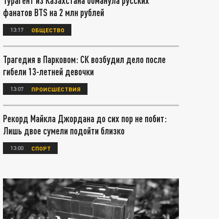
Турагент из Казахстана обманула русских
фанатов BTS на 2 млн рублей
13:17
ОБЩЕСТВО
Трагедия в Парковом: СК возбудил дело после
гибели 13-летней девочки
13:07
ПРОИСШЕСТВИЯ
Рекорд Майкла Джордана до сих пор не побит:
Лишь двое сумели подойти близко
13:00
СПОРТ