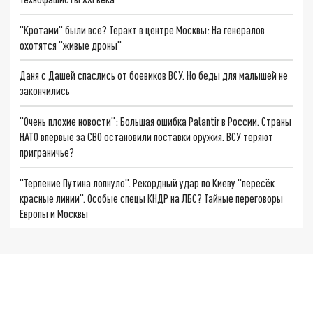
"Кротами" были все? Теракт в центре Москвы: На генералов
охотятся "живые дроны"
Даня с Дашей спаслись от боевиков ВСУ. Но беды для малышей не
закончились
"Очень плохие новости": Большая ошибка Palantir в России. Страны
НАТО впервые за СВО остановили поставки оружия. ВСУ теряют
приграничье?
"Терпение Путина лопнуло". Рекордный удар по Киеву "пересёк
красные линии". Особые спецы КНДР на ЛБС? Тайные переговоры
Европы и Москвы