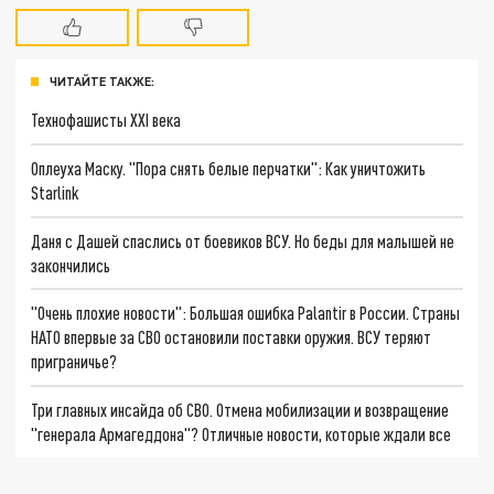
ЧИТАЙТЕ ТАКЖЕ:
Технофашисты XXI века
Оплеуха Маску. "Пора снять белые перчатки": Как уничтожить
Starlink
Даня с Дашей спаслись от боевиков ВСУ. Но беды для малышей не
закончились
"Очень плохие новости": Большая ошибка Palantir в России. Страны
НАТО впервые за СВО остановили поставки оружия. ВСУ теряют
приграничье?
Три главных инсайда об СВО. Отмена мобилизации и возвращение
"генерала Армагеддона"? Отличные новости, которые ждали все