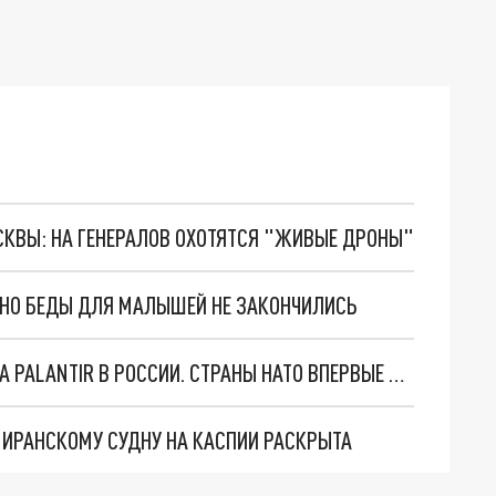
ОСКВЫ: НА ГЕНЕРАЛОВ ОХОТЯТСЯ "ЖИВЫЕ ДРОНЫ"
. НО БЕДЫ ДЛЯ МАЛЫШЕЙ НЕ ЗАКОНЧИЛИСЬ
"ОЧЕНЬ ПЛОХИЕ НОВОСТИ": БОЛЬШАЯ ОШИБКА PALANTIR В РОССИИ. СТРАНЫ НАТО ВПЕРВЫЕ ЗА СВО ОСТАНОВИЛИ ПОСТАВКИ ОРУЖИЯ. ВСУ ТЕРЯЮТ ПРИГРАНИЧЬЕ?
О ИРАНСКОМУ СУДНУ НА КАСПИИ РАСКРЫТА