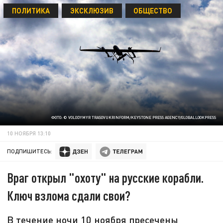
ПОЛИТИКА
ЭКСКЛЮЗИВ
ОБЩЕСТВО
ФОТО: © VOLODYMYR TRASOVUKRINFORM/KEYSTONE PRESS AGENCY/GLOBALLOOKPRESS
10 НОЯБРЯ 13:10
ПОДПИШИТЕСЬ:
Враг открыл "охоту" на русские корабли.
Ключ взлома сдали свои?
В течение ночи 10 ноября пресечены