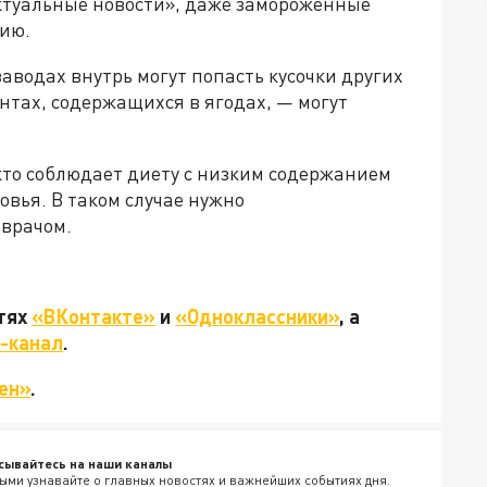
Актуальные новости», даже замороженные
гию.
заводах внутрь могут попасть кусочки других
ентах, содержащихся в ягодах, — могут
 кто соблюдает диету с низким содержанием
овья. В таком случае нужно
 врачом.
етях
«ВКонтакте»
и
«Одноклассники»
, а
-канал
.
ен»
.
сывайтесь на наши каналы
ыми узнавайте о главных новостях и важнейших событиях дня.