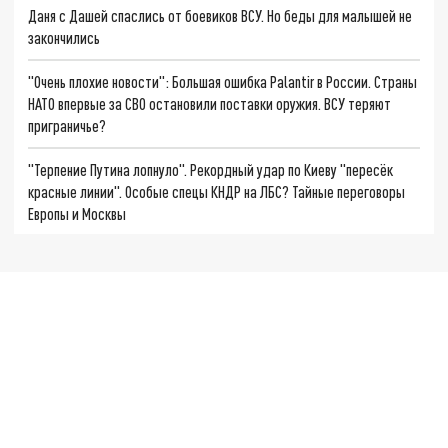
Даня с Дашей спаслись от боевиков ВСУ. Но беды для малышей не
закончились
"Очень плохие новости": Большая ошибка Palantir в России. Страны
НАТО впервые за СВО остановили поставки оружия. ВСУ теряют
приграничье?
"Терпение Путина лопнуло". Рекордный удар по Киеву "пересёк
красные линии". Особые спецы КНДР на ЛБС? Тайные переговоры
Европы и Москвы