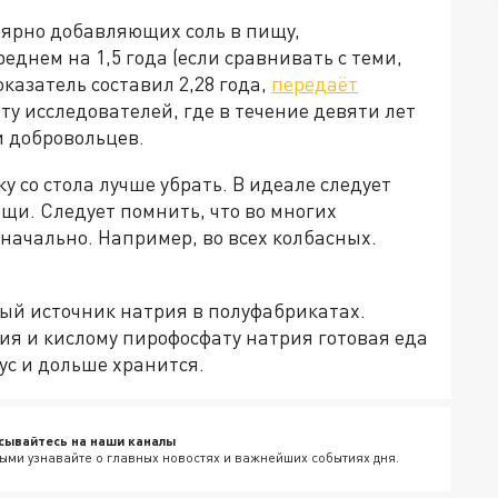
улярно добавляющих соль в пищу,
днем на 1,5 года (если сравнивать с теми,
оказатель составил 2,28 года,
передаёт
оту исследователей, где в течение девяти лет
 добровольцев.
 со стола лучше убрать. В идеале следует
щи. Следует помнить, что во многих
значально. Например, во всех колбасных.
нный источник натрия в полуфабрикатах.
ия и кислому пирофосфату натрия готовая еда
ус и дольше хранится.
сывайтесь на наши каналы
ыми узнавайте о главных новостях и важнейших событиях дня.