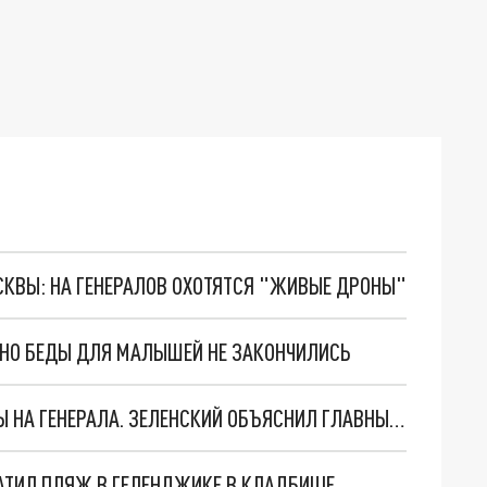
ОСКВЫ: НА ГЕНЕРАЛОВ ОХОТЯТСЯ "ЖИВЫЕ ДРОНЫ"
. НО БЕДЫ ДЛЯ МАЛЫШЕЙ НЕ ЗАКОНЧИЛИСЬ
"МЫ ВАС ЗАСТАВИМ": ЖУТКИЕ ДЕТАЛИ ОХОТЫ НА ГЕНЕРАЛА. ЗЕЛЕНСКИЙ ОБЪЯСНИЛ ГЛАВНЫЙ СМЫСЛ ТЕРАКТА В ЦЕНТРЕ МОСКВЫ
АТИЛ ПЛЯЖ В ГЕЛЕНДЖИКЕ В КЛАДБИЩЕ