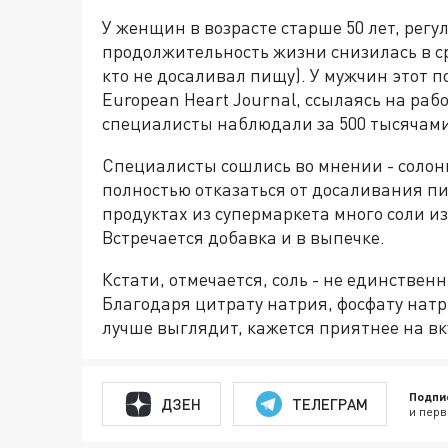
У женщин в возрасте старше 50 лет, рег
продолжительность жизни снизилась в сре
кто не досаливал пищу). У мужчин этот п
European Heart Journal, ссылаясь на раб
специалисты наблюдали за 500 тысячами
Специалисты сошлись во мнении - солонку
полностью отказаться от досаливания пи
продуктах из супермаркета много соли и
Встречается добавка и в выпечке.
Кстати, отмечается, соль - не единст­ве
Благодаря цитрату натрия, фосфату натр
лучше выглядит, кажется приятнее на вк
Подпи
ДЗЕН
ТЕЛЕГРАМ
и перв