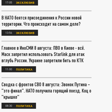
17:05
ЭКСКЛЮЗИВ
В НАТО боятся присоединения к России новой
территории. Что происходит на самом деле?
13:56
ЭКСКЛЮЗИВ
Главное в ИноСМИ 8 августа: ПВО в Киеве - всё.
Маск запретил использовать Starlink для атак
вглубь России. Украине запретили бить по КТК
11:00
ПОЛИТИКА
Сводка с фронтов СВО 8 августа: Звонок Путина –
"это финал". НАТО получила горящий поезд. Коц о
"крышке"
08:30
ПОЛИТИКА