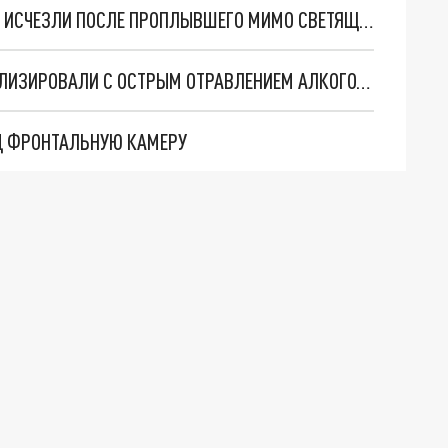
В РОСТОВСКОЙ ОБЛАСТИ РЫБАКИ ЗАГАДОЧНО ИСЧЕЗЛИ ПОСЛЕ ПРОПЛЫВШЕГО МИМО СВЕТЯЩЕГОСЯ ШАРА
В ПРИМОРЬЕ ДЕВОЧЕК-ПОДРОСТКОВ ГОСПИТАЛИЗИРОВАЛИ С ОСТРЫМ ОТРАВЛЕНИЕМ АЛКОГОЛЕМ
ОД ФРОНТАЛЬНУЮ КАМЕРУ