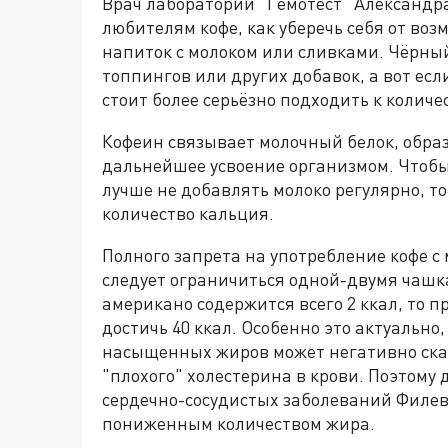
Врач лаборатории "Гемотест" Александра
любителям кофе, как уберечь себя от во
напиток с молоком или сливками. Чёрный
топпингов или других добавок, а вот ес
стоит более серьёзно подходить к количе
Кофеин связывает молочный белок, образ
дальнейшее усвоение организмом. Чтобы
лучше не добавлять молоко регулярно, т
количество кальция.
Полного запрета на употребление кофе с 
следует ограничиться одной-двумя чашкам
американо содержится всего 2 ккал, то 
достичь 40 ккал. Особенно это актуально
насыщенных жиров может негативно сказ
"плохого" холестерина в крови. Поэтому 
сердечно-сосудистых заболеваний Филев
пониженным количеством жира.