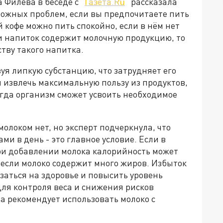
 Филева в беседе с "
Газета.Ru
" рассказала
зможных проблем, если вы предпочитаете пить
 кофе можно пить спокойно, если в нём нет
ли напиток содержит молочную продукцию, то
ству такого напитка.
уя липкую субстанцию, что затрудняет его
 извлечь максимальную пользу из продуктов,
огда организм сможет усвоить необходимое
молоком нет, но эксперт подчеркнула, что
и в день - это главное условие. Если в
при добавлении молока калорийность может
, если молоко содержит много жиров. Избыток
аться на здоровье и повысить уровень
для контроля веса и снижения рисков
а рекомендует использовать молоко с