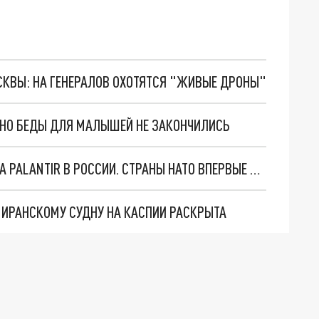
ОСКВЫ: НА ГЕНЕРАЛОВ ОХОТЯТСЯ "ЖИВЫЕ ДРОНЫ"
. НО БЕДЫ ДЛЯ МАЛЫШЕЙ НЕ ЗАКОНЧИЛИСЬ
"ОЧЕНЬ ПЛОХИЕ НОВОСТИ": БОЛЬШАЯ ОШИБКА PALANTIR В РОССИИ. СТРАНЫ НАТО ВПЕРВЫЕ ЗА СВО ОСТАНОВИЛИ ПОСТАВКИ ОРУЖИЯ. ВСУ ТЕРЯЮТ ПРИГРАНИЧЬЕ?
О ИРАНСКОМУ СУДНУ НА КАСПИИ РАСКРЫТА