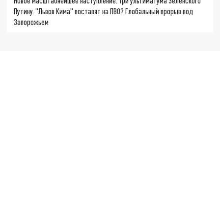
Новое масштабнейшее наступление. Три ультиматума Зеленского
Путину. "Львов Кима" поставят на ПВО? Глобальный прорыв под
Запорожьем