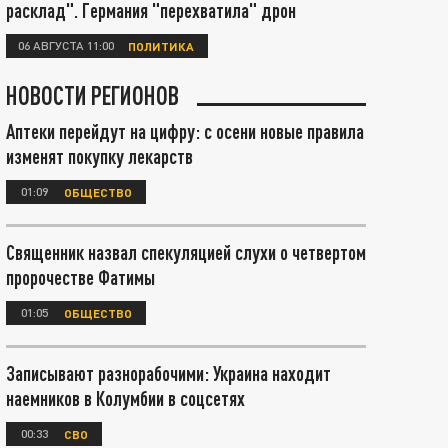
расклад". Германия "перехватила" дрон
06 АВГУСТА 11:00
ПОЛИТИКА
НОВОСТИ РЕГИОНОВ
Аптеки перейдут на цифру: с осени новые правила
изменят покупку лекарств
01:09
ОБЩЕСТВО
Священник назвал спекуляцией слухи о четвертом
пророчестве Фатимы
01:05
ОБЩЕСТВО
Записывают разнорабочими: Украина находит
наемников в Колумбии в соцсетях
00:33
СВО