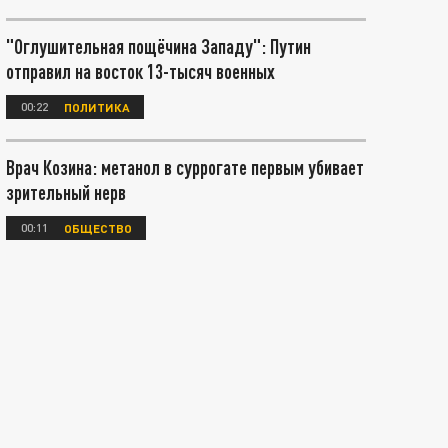
"Оглушительная пощёчина Западу": Путин
отправил на восток 13-тысяч военных
00:22
ПОЛИТИКА
Врач Козина: метанол в суррогате первым убивает
зрительный нерв
00:11
ОБЩЕСТВО