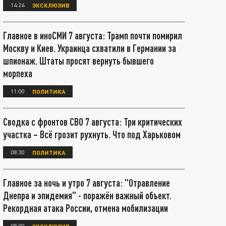
14:24
ЭКСКЛЮЗИВ
Главное в иноСМИ 7 августа: Трамп почти помирил
Москву и Киев. Украинца схватили в Германии за
шпионаж. Штаты просят вернуть бывшего
морпеха
11:00
ПОЛИТИКА
Сводка с фронтов СВО 7 августа: Три критических
участка – Всё грозит рухнуть. Что под Харьковом
08:30
ПОЛИТИКА
Главное за ночь и утро 7 августа: "Отравление
Днепра и эпидемия" - поражён важный объект.
Рекордная атака России, отмена мобилизации
08:00
ЭКСКЛЮЗИВ