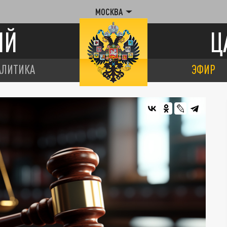
МОСКВА
ИЙ
Ц
АЛИТИКА
ЭФИР