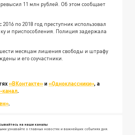
евысил 11 млн рублей. Об этом сообщает
 2016 по 2018 год преступник использовал
ку и приспособления. Полиция задержала
 шести месяцам лишения свободы и штрафу
уждены и его соучастники.
етях
«ВКонтакте»
и
«Одноклассники»
, а
-канал
.
ен»
.
сывайтесь на наши каналы
ыми узнавайте о главных новостях и важнейших событиях дня.